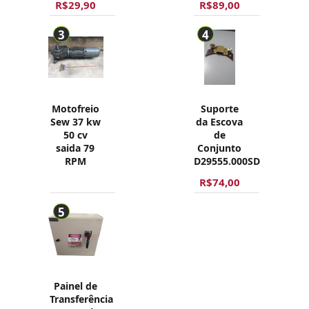
R$29,90
R$89,00
3
4
Motofreio
Suporte
Sew 37 kw
da Escova
50 cv
de
saida 79
Conjunto
RPM
D29555.000SD
R$74,00
5
Painel de
Transferência